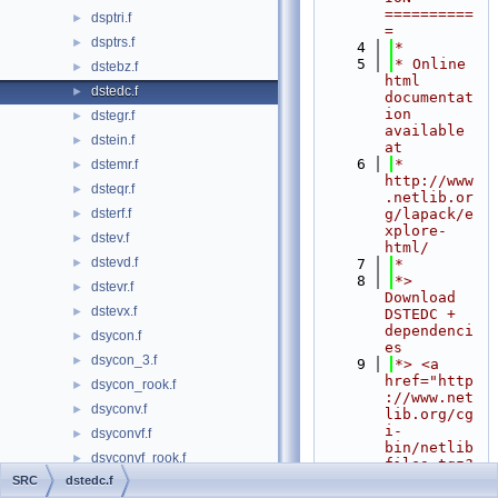
==========
dsptri.f
►
=
dsptrs.f
►
    4
*
    5
* Online 
dstebz.f
►
html 
dstedc.f
►
documentat
ion 
dstegr.f
►
available 
dstein.f
►
at
    6
*            
dstemr.f
►
http://www
dsteqr.f
►
.netlib.or
dsterf.f
g/lapack/e
►
xplore-
dstev.f
►
html/
dstevd.f
►
    7
*
    8
*> 
dstevr.f
►
Download 
dstevx.f
►
DSTEDC + 
dependenci
dsycon.f
►
es
dsycon_3.f
►
    9
*> <a 
href="http
dsycon_rook.f
►
://www.net
dsyconv.f
►
lib.org/cg
i-
dsyconvf.f
►
bin/netlib
dsyconvf_rook.f
►
files.tgz?
format=tgz
SRC
dstedc.f
dsyequb.f
►
&filename=