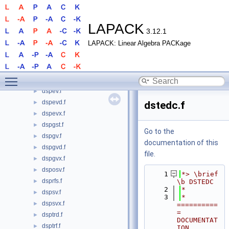
dsbgst.f
►
dsbgv.f
►
dsbgvd.f
►
LAPACK
3.12.1
dsbgvx.f
►
LAPACK: Linear Algebra PACKage
dsbtrd.f
►
dsfrk.f
►
dsgesv.f
►
Toggle main menu visibility
dspcon.f
►
dspev.f
►
dspevd.f
►
dstedc.f
dspevx.f
►
dspgst.f
►
Go to the
dspgv.f
►
documentation of this
dspgvd.f
►
file.
dspgvx.f
►
dsposv.f
►
    1
*> \brief 
dsprfs.f
►
\b DSTEDC
    2
*
dspsv.f
►
    3
*  
dspsvx.f
►
==========
= 
dsptrd.f
►
DOCUMENTAT
dsptrf.f
►
ION 