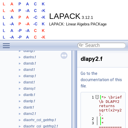
dlalsa.f
►
dlalsd.f
►
dlamrg.f
►
LAPACK
3.12.1
dlamswlq.f
►
LAPACK: Linear Algebra PACKage
dlamtsqr.f
►
dlaneg.f
►
dlangb.f
►
Toggle main menu visibility
dlange.f
►
dlangt.f
►
dlanhs.f
►
dlapy2.f
dlansb.f
►
dlansf.f
►
Go to the
dlansp.f
►
documentation of this
dlanst.f
►
file.
dlansy.f
►
dlantb.f
►
    1
*> \brief 
dlantp.f
►
\b DLAPY2 
returns 
dlantr.f
►
sqrt(x2+y2
dlanv2.f
►
).
    2
*
dlaorhr_col_getrfnp.f
►
    3
*  
dlaorhr_col_getrfnp2.f
►
==========