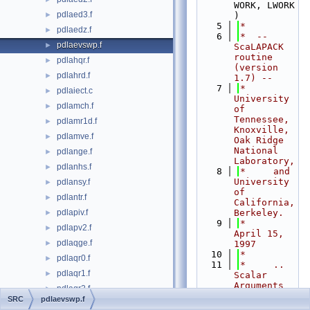
WORK, LWORK 
pdlaed3.f
►
)
    5
*
pdlaedz.f
►
    6
*  -- 
pdlaevswp.f
►
ScaLAPACK 
routine 
pdlahqr.f
►
(version 
pdlahrd.f
►
1.7) --
    7
*     
pdlaiect.c
►
University 
pdlamch.f
►
of 
Tennessee, 
pdlamr1d.f
►
Knoxville, 
pdlamve.f
►
Oak Ridge 
National 
pdlange.f
►
Laboratory,
pdlanhs.f
►
    8
*     and 
University 
pdlansy.f
►
of 
pdlantr.f
►
California, 
pdlapiv.f
Berkeley.
►
    9
*     
pdlapv2.f
►
April 15, 
pdlaqge.f
►
1997
   10
*
pdlaqr0.f
►
   11
*     .. 
pdlaqr1.f
►
Scalar 
Arguments 
pdlaqr2.f
►
..
SRC
pdlaevswp.f
pdlaqr3.f
►
   12