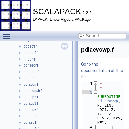
pdgerqf.f
►
pdgesv.f
►
SCALAPACK
2.2.2
pdgesvd.f
►
LAPACK: Linear Algebra PACKage
pdgesvx.f
►
pdgetf2.f
►
Toggle main menu visibility
pdgetrf.f
►
pdgetri.f
►
pdgetrs.f
►
pdlaevswp.f
pdggqrf.f
►
pdggrqf.f
►
Go to the
pdhseqr.f
►
documentation of this
pdlabad.f
►
file.
pdlabrd.f
►
    1
*
pdlacon.f
►
    2
*
pdlaconsb.f
►
    3
SUBROUTINE 
pdlacp2.f
►
pdlaevswp
( 
pdlacp3.f
►
N, ZIN, 
LDZI, Z, 
pdlacpy.f
►
IZ, JZ, 
pdlaed0.f
►
DESCZ, NVS, 
pdlaed1.f
KEY,
►
    4
     $                      
pdlaed2.f
►