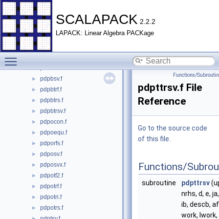
pdormql.f
►
pdormqr.f
►
SCALAPACK
2.2.2
pdormr2.f
►
LAPACK: Linear Algebra PACKage
pdormr3.f
►
pdormrq.f
►
Toggle main menu visibility
pdormrz.f
►
pdormtr.f
►
Functions/Subrouti
pdpbsv.f
►
pdpttrsv.f File
pdpbtrf.f
►
Reference
pdpbtrs.f
►
pdpbtrsv.f
►
pdpocon.f
►
Go to the source code
pdpoequ.f
►
of this file.
pdporfs.f
►
pdposv.f
►
Functions/Subrou
pdposvx.f
►
pdpotf2.f
►
subroutine
pdpttrsv
(up
pdpotrf.f
►
nrhs, d, e, ja
pdpotri.f
►
ib, descb, af,
pdpotrs.f
►
work, lwork,
pdptsv.f
►