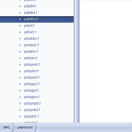
pdpttrf.f
►
pdpttrs.f
►
pdpttrsv.f
►
pdrot.f
►
pdrscl.f
►
pdstebz.f
►
pdstedc.f
►
pdstein.f
►
pdsyev.f
►
pdsyevd.f
►
pdsyevr.f
►
pdsyevx.f
►
pdsygs2.f
►
pdsygst.f
►
pdsygvx.f
►
pdsyngst.f
►
pdsyntrd.f
►
pdsytd2.f
►
pdsytrd.f
►
SRC
pdpttrsv.f
pdsyttrd.f
►