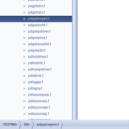
pdgebdrv.f
►
pdgehdrv.f
►
pdgrptseptst.f
►
pdgsepchk.f
►
pdgsepdriver.f
►
pdgsepreq.f
►
pdgsepsubtst.f
►
pdgseptst.f
►
pdhrddriver.f
►
pdhrdinfo.f
►
pdhseqrdriver.f
►
pdlafchk.f
►
pdlagge.f
►
pdlagsy.f
►
pdlasizegsep.f
►
pdlasizesep.f
►
pdlasizesepr.f
►
pdlasizesqp.f
►
pdlasizesyev.f
►
TESTING
EIG
pdgrptseptst.f
pdlasizesyevr.f
►