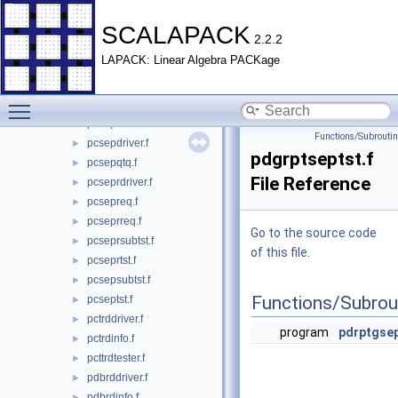
pcmatgen.f
►
pcnepdriver.f
►
SCALAPACK
2.2.2
pcnepfchk.f
►
LAPACK: Linear Algebra PACKage
pcnepinfo.f
►
pcrptseptst.f
►
Toggle main menu visibility
pcsdpsubtst.f
►
pcsepchk.f
►
Functions/Subrouti
pcsepdriver.f
►
pdgrptseptst.f
pcsepqtq.f
►
File Reference
pcseprdriver.f
►
pcsepreq.f
►
pcseprreq.f
►
Go to the source code
pcseprsubtst.f
►
of this file.
pcseprtst.f
►
pcsepsubtst.f
►
Functions/Subrou
pcseptst.f
►
pctrddriver.f
►
program
pdrptgse
pctrdinfo.f
►
pcttrdtester.f
►
pdbrddriver.f
►
pdbrdinfo.f
►