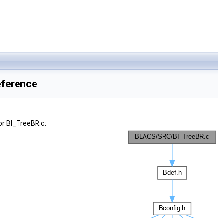
eference
or BI_TreeBR.c: