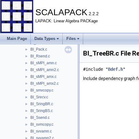
BI_ivvamn2.c
►
BI_ivvamx.c
►
SCALAPACK
2.2.2
BI_ivvamx2.c
►
LAPACK: Linear Algebra PACKage
BI_ivvsum.c
►
BI_MpathBR.c
►
BI_MpathBS.c
►
Main Page
Data Types
Files
BI_MringComb.c
►
BI_Pack.c
►
BI_TreeBR.c File R
BI_Rsend.c
►
BI_sMPI_amn.c
►
#include "
Bdef.h
"
BI_sMPI_amn2.c
►
BI_sMPI_amx.c
►
Include dependency graph f
BI_sMPI_amx2.c
►
BI_smvcopy.c
►
BI_Srecv.c
►
BI_SringBR.c
►
BI_SringBS.c
►
BI_Ssend.c
►
BI_svmcopy.c
►
BI_svvamn.c
►
BI_svvamn2.c
►