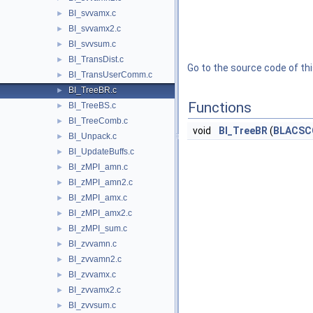
BI_svvamx.c
►
BI_svvamx2.c
►
BI_svvsum.c
►
BI_TransDist.c
►
Go to the source code of this
BI_TransUserComm.c
►
BI_TreeBR.c
►
Functions
BI_TreeBS.c
►
BI_TreeComb.c
►
void
BI_TreeBR
(
BLACSC
BI_Unpack.c
►
BI_UpdateBuffs.c
►
BI_zMPI_amn.c
►
BI_zMPI_amn2.c
►
BI_zMPI_amx.c
►
BI_zMPI_amx2.c
►
BI_zMPI_sum.c
►
BI_zvvamn.c
►
BI_zvvamn2.c
►
BI_zvvamx.c
►
BI_zvvamx2.c
►
BI_zvvsum.c
►