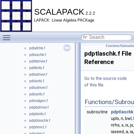
pdgeqlrv.f
►
pdgeqrrv.f
►
SCALAPACK
2.2.2
pdgerqrv.f
►
LAPACK: Linear Algebra PACKage
pdgetrrv.f
►
pdinvchk.f
►
Toggle main menu visibility
pdinvdriver.f
►
pdinvinfo.f
►
Functions/Subrouti
pdlafchk.f
►
pdptlaschk.f File
pdlaschk.f
►
Reference
pdlltdriver.f
►
pdlltinfo.f
►
pdlsdriver.f
►
Go to the source code
pdlsinfo.f
►
of this file.
pdludriver.f
►
pdluinfo.f
►
Functions/Subrou
pdmatgen.f
►
pdpbdriver.f
►
subroutine
pdptlaschk
pdpbinfo.f
►
uplo, n, bwl,
pdpblaschk.f
►
nrhs, x, ix, j
pdpbmv1.f
►
iaseed, a, ia,
pdpotrrv.f
►