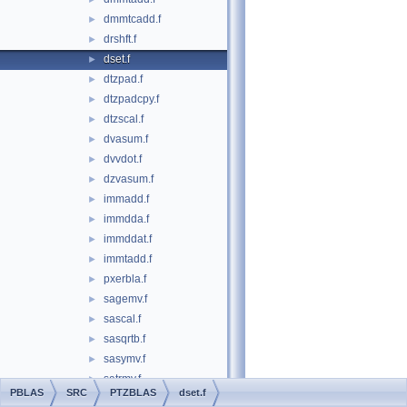
dmmtcadd.f
►
drshft.f
►
dset.f
►
dtzpad.f
►
dtzpadcpy.f
►
dtzscal.f
►
dvasum.f
►
dvvdot.f
►
dzvasum.f
►
immadd.f
►
immdda.f
►
immddat.f
►
immtadd.f
►
pxerbla.f
►
sagemv.f
►
sascal.f
►
sasqrtb.f
►
sasymv.f
►
satrmv.f
►
PBLAS
SRC
PTZBLAS
dset.f
scshft.f
►