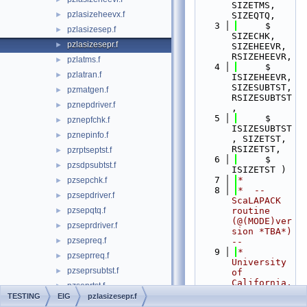
SIZETMS, 
pzlasizeheevx.f
►
SIZEQTQ,
    3
     $                         
pzlasizesep.f
►
SIZECHK, 
pzlasizesepr.f
►
SIZEHEEVR, 
RSIZEHEEVR, 
pzlatms.f
►
    4
     $                         
pzlatran.f
►
ISIZEHEEVR, 
SIZESUBTST, 
pzmatgen.f
►
RSIZESUBTST
pznepdriver.f
►
, 
    5
     $                         
pznepfchk.f
►
ISIZESUBTST
pznepinfo.f
►
, SIZETST, 
RSIZETST,
pzrptseptst.f
►
    6
     $                         
pzsdpsubtst.f
►
ISIZETST )
    7
*
pzsepchk.f
►
    8
*  -- 
pzsepdriver.f
►
ScaLAPACK 
pzsepqtq.f
routine 
►
(@(MODE)ver
pzseprdriver.f
►
sion *TBA*) 
pzsepreq.f
►
--
    9
*     
pzseprreq.f
►
University 
pzseprsubtst.f
►
of 
California, 
pzseprtst.f
►
Berkeley 
TESTING
EIG
pzlasizesepr.f
pzsepsubtst.f
►
and