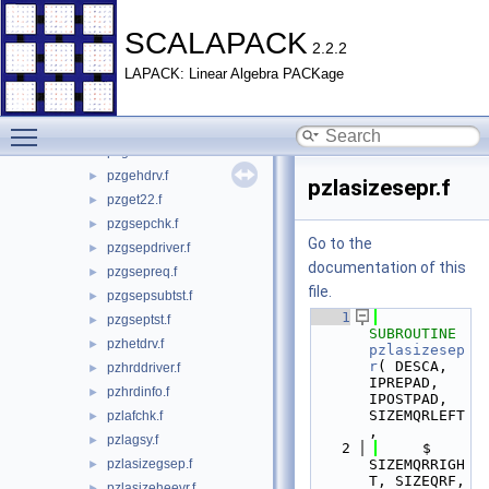
pstrdinfo.f
►
psttrdtester.f
►
SCALAPACK
2.2.2
pzbrddriver.f
►
LAPACK: Linear Algebra PACKage
pzbrdinfo.f
►
pzevcdriver.f
►
Toggle main menu visibility
pzevcinfo.f
►
pzgebdrv.f
►
pzgehdrv.f
►
pzlasizesepr.f
pzget22.f
►
pzgsepchk.f
►
Go to the
pzgsepdriver.f
►
documentation of this
pzgsepreq.f
►
file.
pzgsepsubtst.f
►
    1
pzgseptst.f
►
SUBROUTINE 
pzhetdrv.f
►
pzlasizesep
r
( DESCA, 
pzhrddriver.f
►
IPREPAD, 
pzhrdinfo.f
►
IPOSTPAD, 
SIZEMQRLEFT
pzlafchk.f
►
,
pzlagsy.f
►
    2
     $                         
pzlasizegsep.f
SIZEMQRRIGH
►
T, SIZEQRF, 
pzlasizeheevr.f
►