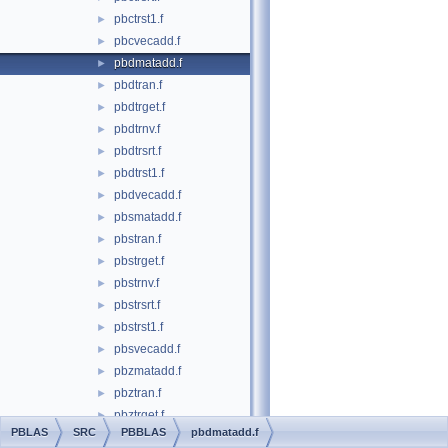
pbctrst1.f
►
pbcvecadd.f
►
pbdmatadd.f
►
pbdtran.f
►
pbdtrget.f
►
pbdtrnv.f
►
pbdtrsrt.f
►
pbdtrst1.f
►
pbdvecadd.f
►
pbsmatadd.f
►
pbstran.f
►
pbstrget.f
►
pbstrnv.f
►
pbstrsrt.f
►
pbstrst1.f
►
pbsvecadd.f
►
pbzmatadd.f
►
pbztran.f
►
pbztrget.f
►
PBLAS
SRC
PBBLAS
pbdmatadd.f
pbztrnv.f
►