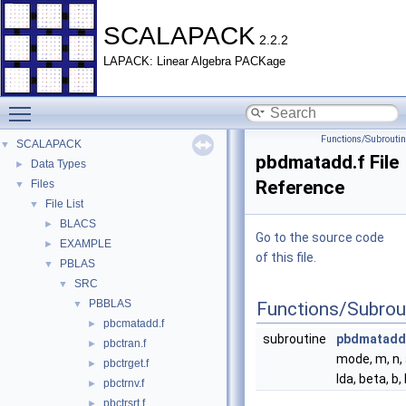
SCALAPACK
2.2.2
LAPACK: Linear Algebra PACKage
Toggle main menu visibility
Functions/Subrouti
SCALAPACK
▼
pbdmatadd.f File
Data Types
►
Reference
Files
▼
File List
▼
BLACS
►
Go to the source code
EXAMPLE
►
of this file.
PBLAS
▼
SRC
▼
PBBLAS
▼
Functions/Subrou
pbcmatadd.f
►
subroutine
pbdmatadd
pbctran.f
►
mode, m, n, 
pbctrget.f
►
lda, beta, b, 
pbctrnv.f
►
pbctrsrt.f
►