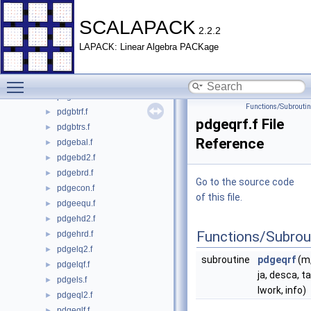
pddbtrs.f
►
pddbtrsv.f
►
SCALAPACK
2.2.2
pddtsv.f
►
LAPACK: Linear Algebra PACKage
pddttrf.f
►
pddttrs.f
►
Toggle main menu visibility
pddttrsv.f
►
pdgbsv.f
►
Functions/Subrouti
pdgbtrf.f
►
pdgeqrf.f File
pdgbtrs.f
►
Reference
pdgebal.f
►
pdgebd2.f
►
pdgebrd.f
►
Go to the source code
pdgecon.f
►
of this file.
pdgeequ.f
►
pdgehd2.f
►
Functions/Subrou
pdgehrd.f
►
pdgelq2.f
►
subroutine
pdgeqrf
(m, 
pdgelqf.f
►
ja, desca, t
pdgels.f
►
lwork, info)
pdgeql2.f
►
pdgeqlf.f
►