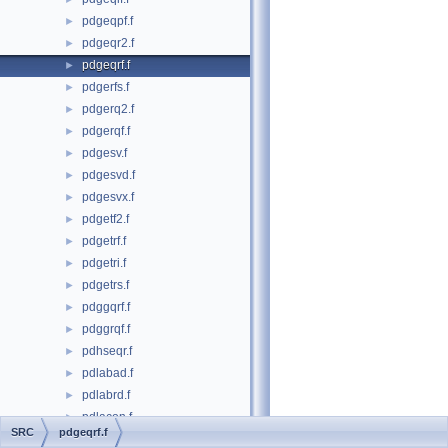
pdgeqpf.f
►
pdgeqr2.f
►
pdgeqrf.f
►
pdgerfs.f
►
pdgerq2.f
►
pdgerqf.f
►
pdgesv.f
►
pdgesvd.f
►
pdgesvx.f
►
pdgetf2.f
►
pdgetrf.f
►
pdgetri.f
►
pdgetrs.f
►
pdggqrf.f
►
pdggrqf.f
►
pdhseqr.f
►
pdlabad.f
►
pdlabrd.f
►
pdlacon.f
►
SRC
pdgeqrf.f
pdlaconsb.f
►