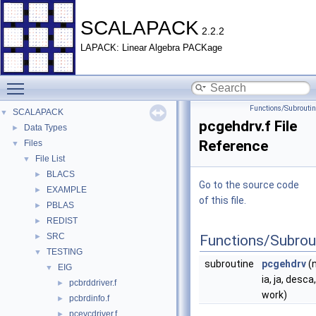
SCALAPACK
2.2.2
LAPACK: Linear Algebra PACKage
Toggle main menu visibility
Functions/Subrouti
SCALAPACK
▼
pcgehdrv.f File
Data Types
►
Reference
Files
▼
File List
▼
BLACS
►
Go to the source code
EXAMPLE
►
of this file.
PBLAS
►
REDIST
►
SRC
►
Functions/Subrou
TESTING
▼
subroutine
pcgehdrv
(n,
EIG
▼
ia, ja, desca
pcbrddriver.f
►
work)
pcbrdinfo.f
►
pcevcdriver.f
►