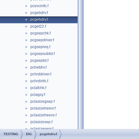
pcevcinfo.f
►
pcgebdrv.f
►
pcgehdrv.f
►
pcget22.f
►
pcgsepchk.f
►
pcgsepdriver.f
►
pcgsepreq.f
►
pcgsepsubtst.f
►
pcgseptst.f
►
pchetdrv.f
►
pchrddriver.f
►
pchrdinfo.f
►
pclafchk.f
►
pclagsy.f
►
pclasizegsep.f
►
pclasizeheevr.f
►
pclasizeheevx.f
►
pclasizesep.f
►
pclasizesepr.f
►
TESTING
EIG
pcgehdrv.f
pclatms.f
►