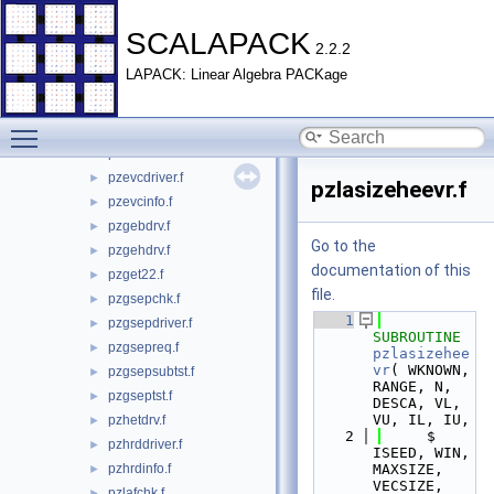
pssvdtst.f
►
pssytdrv.f
►
SCALAPACK
2.2.2
pstrddriver.f
►
LAPACK: Linear Algebra PACKage
pstrdinfo.f
►
psttrdtester.f
►
Toggle main menu visibility
pzbrddriver.f
►
pzbrdinfo.f
►
pzevcdriver.f
►
pzlasizeheevr.f
pzevcinfo.f
►
pzgebdrv.f
►
Go to the
pzgehdrv.f
►
documentation of this
pzget22.f
►
file.
pzgsepchk.f
►
    1
pzgsepdriver.f
►
SUBROUTINE 
pzgsepreq.f
►
pzlasizehee
vr
( WKNOWN, 
pzgsepsubtst.f
►
RANGE, N, 
pzgseptst.f
►
DESCA, VL, 
VU, IL, IU,
pzhetdrv.f
►
    2
     $                          
pzhrddriver.f
►
ISEED, WIN, 
pzhrdinfo.f
MAXSIZE, 
►
VECSIZE, 
pzlafchk.f
►