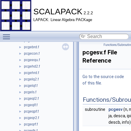
pcdttrf.f
►
pcdttrs.f
►
SCALAPACK
2.2.2
pcdttrsv.f
►
LAPACK: Linear Algebra PACKage
pcgbsv.f
►
pcgbtrf.f
►
Toggle main menu visibility
pcgbtrs.f
►
pcgebd2.f
►
Functions/Subrouti
pcgebrd.f
►
pcgesv.f File
pcgecon.f
►
Reference
pcgeequ.f
►
pcgehd2.f
►
pcgehrd.f
►
Go to the source code
pcgelq2.f
►
of this file.
pcgelqf.f
►
pcgels.f
►
Functions/Subrou
pcgeql2.f
►
pcgeqlf.f
►
subroutine
pcgesv
(n, n
pcgeqpf.f
►
ja, desca, ipiv
pcgeqr2.f
►
descb, info)
pcgeqrf.f
►
pcgerfs.f
►