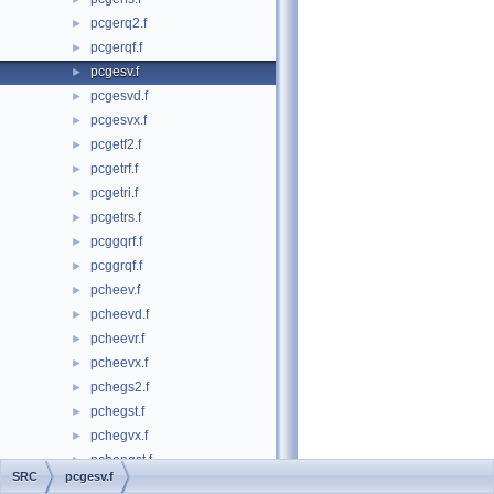
pcgerq2.f
►
pcgerqf.f
►
pcgesv.f
►
pcgesvd.f
►
pcgesvx.f
►
pcgetf2.f
►
pcgetrf.f
►
pcgetri.f
►
pcgetrs.f
►
pcggqrf.f
►
pcggrqf.f
►
pcheev.f
►
pcheevd.f
►
pcheevr.f
►
pcheevx.f
►
pchegs2.f
►
pchegst.f
►
pchegvx.f
►
pchengst.f
►
SRC
pcgesv.f
pchentrd.f
►