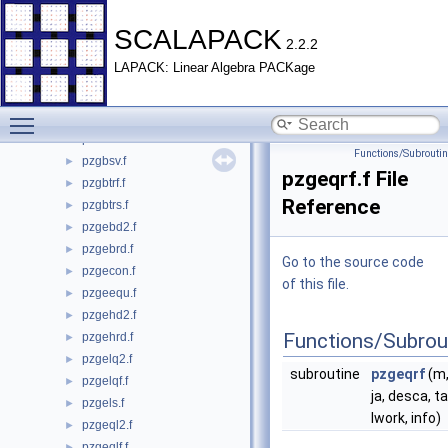
pzdotc.c
►
pzdotu.c
►
SCALAPACK
2.2.2
pzdrscl.f
►
LAPACK: Linear Algebra PACKage
pzdtsv.f
►
pzdttrf.f
►
Toggle main menu visibility
pzdttrs.f
►
pzdttrsv.f
►
Functions/Subrouti
pzgbsv.f
►
pzgeqrf.f File
pzgbtrf.f
►
Reference
pzgbtrs.f
►
pzgebd2.f
►
pzgebrd.f
►
Go to the source code
pzgecon.f
►
of this file.
pzgeequ.f
►
pzgehd2.f
►
Functions/Subrou
pzgehrd.f
►
pzgelq2.f
►
subroutine
pzgeqrf
(m, 
pzgelqf.f
►
ja, desca, t
pzgels.f
►
lwork, info)
pzgeql2.f
►
pzgeqlf.f
►