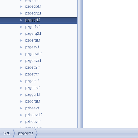
pzgeqpf.f
►
pzgeqr2.f
►
pzgeqrf.f
►
pzgerfs.f
►
pzgerq2.f
►
pzgerqf.f
►
pzgesv.f
►
pzgesvd.f
►
pzgesvx.f
►
pzgetf2.f
►
pzgetrf.f
►
pzgetri.f
►
pzgetrs.f
►
pzggqrf.f
►
pzggrqf.f
►
pzheev.f
►
pzheevd.f
►
pzheevr.f
►
pzheevx.f
►
SRC
pzgeqrf.f
pzhegs2.f
►