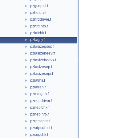
pzgseptst.f
►
pzhetdrv.f
►
pzhrddriver.f
►
pzhrdinfo.f
►
pzlafchk.f
►
pzlagsy.f
►
pzlasizegsep.f
►
pzlasizeheevr.f
►
pzlasizeheevx.f
►
pzlasizesep.f
►
pzlasizesepr.f
►
pzlatms.f
►
pzlatran.f
►
pzmatgen.f
►
pznepdriver.f
►
pznepfchk.f
►
pznepinfo.f
►
pzrptseptst.f
►
pzsdpsubtst.f
►
pzsepchk.f
►