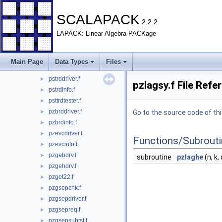
psseptst.f
►
pssqpsubtst.f
►
SCALAPACK
2.2.2
pssvdchk.f
►
LAPACK: Linear Algebra PACKage
pssvdcmp.f
►
pssvddriver.f
►
pssvdtst.f
►
Main Page
Data Types
Files
pssytdrv.f
►
pstrddriver.f
►
pzlagsy.f File Refe
pstrdinfo.f
►
psttrdtester.f
►
pzbrddriver.f
►
Go to the source code of this
pzbrdinfo.f
►
pzevcdriver.f
►
Functions/Subrout
pzevcinfo.f
►
pzgebdrv.f
►
subroutine
pzlaghe
(n, k,
pzgehdrv.f
►
pzget22.f
►
pzgsepchk.f
►
pzgsepdriver.f
►
pzgsepreq.f
►
pzgsepsubtst.f
►