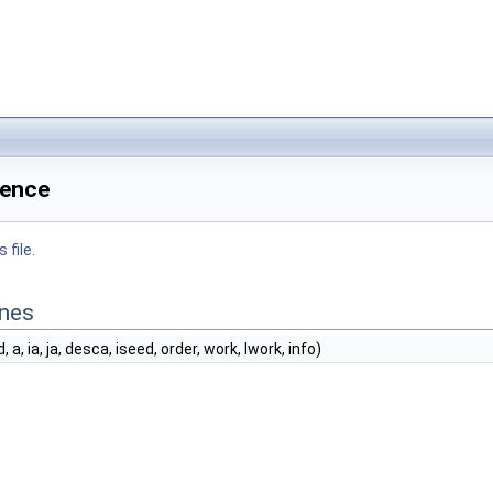
rence
 file.
ines
 d, a, ia, ja, desca, iseed, order, work, lwork, info)