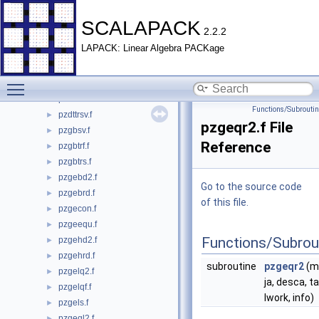
pzdbtrsv.f
►
pzdotc.c
►
SCALAPACK
2.2.2
pzdotu.c
►
LAPACK: Linear Algebra PACKage
pzdrscl.f
►
pzdtsv.f
►
Toggle main menu visibility
pzdttrf.f
►
pzdttrs.f
►
Functions/Subrouti
pzdttrsv.f
►
pzgeqr2.f File
pzgbsv.f
►
Reference
pzgbtrf.f
►
pzgbtrs.f
►
pzgebd2.f
►
Go to the source code
pzgebrd.f
►
of this file.
pzgecon.f
►
pzgeequ.f
►
Functions/Subrou
pzgehd2.f
►
pzgehrd.f
►
subroutine
pzgeqr2
(m,
pzgelq2.f
►
ja, desca, t
pzgelqf.f
►
lwork, info)
pzgels.f
►
pzgeql2.f
►