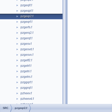
pzgeqlf.f
►
pzgeqpf.f
►
pzgeqr2.f
►
pzgeqrf.f
►
pzgerfs.f
►
pzgerq2.f
►
pzgerqf.f
►
pzgesv.f
►
pzgesvd.f
►
pzgesvx.f
►
pzgetf2.f
►
pzgetrf.f
►
pzgetri.f
►
pzgetrs.f
►
pzggqrf.f
►
pzggrqf.f
►
pzheev.f
►
pzheevd.f
►
pzheevr.f
►
SRC
pzgeqr2.f
pzheevx.f
►