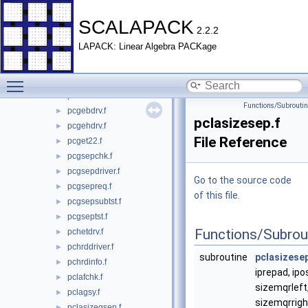
SRC
►
TESTING
▼
SCALAPACK
2.2.2
EIG
▼
LAPACK: Linear Algebra PACKage
pcbrddriver.f
►
pcbrdinfo.f
►
Toggle main menu visibility
pcevcdriver.f
►
pcevcinfo.f
►
Functions/Subrouti
pcgebdrv.f
►
pclasizesep.f
pcgehdrv.f
►
File Reference
pcget22.f
►
pcgsepchk.f
►
pcgsepdriver.f
►
Go to the source code
pcgsepreq.f
►
of this file.
pcgsepsubtst.f
►
pcgseptst.f
►
Functions/Subrou
pchetdrv.f
►
pchrddriver.f
►
subroutine
pclasizese
pchrdinfo.f
►
iprepad, ipo
pclafchk.f
►
sizemqrleft
pclagsy.f
►
sizemqrright
pclasizegsep.f
►