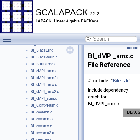
Bconfig.h
►
Bdef.h
►
SCALAPACK
2.2.2
BI_Arecv.c
►
LAPACK: Linear Algebra PACKage
BI_ArgCheck.c
►
BI_Asend.c
►
Toggle main menu visibility
BI_BeComb.c
►
BI_BlacsAbort.c
►
Functions
BI_BlacsErr.c
►
BI_dMPI_amx.c
BI_BlacsWarn.c
►
File Reference
BI_BuffIsFree.c
►
BI_cMPI_amn.c
►
BI_cMPI_amn2.c
►
#include "
Bdef.h
"
BI_cMPI_amx.c
►
Include dependency
BI_cMPI_amx2.c
►
graph for
BI_cMPI_sum.c
►
BI_dMPI_amx.c:
BI_ContxtNum.c
►
BI_cvvamn.c
►
BI_cvvamn2.c
►
BI_cvvamx.c
►
BI_cvvamx2.c
►
BI_cvvsum.c
►