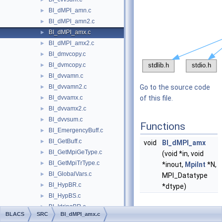
BI_dMPI_amn.c
►
BI_dMPI_amn2.c
►
BI_dMPI_amx.c
►
BI_dMPI_amx2.c
►
BI_dmvcopy.c
►
BI_dvmcopy.c
►
BI_dvvamn.c
►
BI_dvvamn2.c
Go to the source code
►
BI_dvvamx.c
of this file.
►
BI_dvvamx2.c
►
BI_dvvsum.c
►
Functions
BI_EmergencyBuff.c
►
BI_GetBuff.c
►
void
BI_dMPI_amx
BI_GetMpiGeType.c
►
(void *in, void
BI_GetMpiTrType.c
►
*inout,
MpiInt
*N,
BI_GlobalVars.c
►
MPI_Datatype
BI_HypBR.c
►
*dtype)
BI_HypBS.c
►
BI_IdringBR.c
►
BLACS
SRC
BI_dMPI_amx.c
BI_IdringBS.c
►