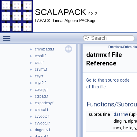
cmmadd.f
►
cmmcadd.f
►
SCALAPACK
2.2.2
cmmdda.f
►
LAPACK: Linear Algebra PACKage
cmmddac.f
►
cmmddact.f
►
Toggle main menu visibility
cmmddat.f
►
cmmtadd.f
►
Functions/Subrouti
cmmtcadd.f
►
datrmv.f File
crshft.f
►
Reference
cset.f
►
csymv.f
►
csyr.f
►
Go to the source code
csyr2.f
►
of this file.
ctzcnjg.f
►
ctzpad.f
►
Functions/Subrou
ctzpadcpy.f
►
ctzscal.f
►
subroutine
datrmv
(upl
cvvdotc.f
►
diag, n, alpha
cvvdotu.f
►
incx, beta, y
dagemv.f
►
dascal.f
►