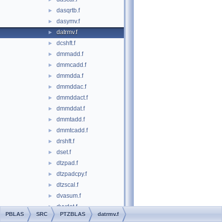
dasqrtb.f
►
dasymv.f
►
datrmv.f
►
dcshft.f
►
dmmadd.f
►
dmmcadd.f
►
dmmdda.f
►
dmmddac.f
►
dmmddact.f
►
dmmddat.f
►
dmmtadd.f
►
dmmtcadd.f
►
drshft.f
►
dset.f
►
dtzpad.f
►
dtzpadcpy.f
►
dtzscal.f
►
dvasum.f
►
dvvdot.f
►
PBLAS
SRC
PTZBLAS
datrmv.f
dzvasum.f
►