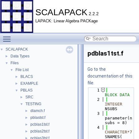
SCALAPACK
2.2.2
LAPACK: Linear Algebra PACKage
Toggle main menu visibility
SCALAPACK
▼
pdblas1tst.f
Data Types
►
Files
▼
Go to the
File List
▼
documentation of this
BLACS
►
file.
EXAMPLE
►
    1
PBLAS
▼
BLOCK DATA
SRC
►
    2
TESTING
INTEGER
▼
NSUBS
dlamch.f
►
    3
pblastst.f
►
parameter(n
subs = 8)
pcblas1tst.f
►
    4
pcblas2tst.f
►
CHARACTER*7
SNAMES( 
pcblas3tst.f
►