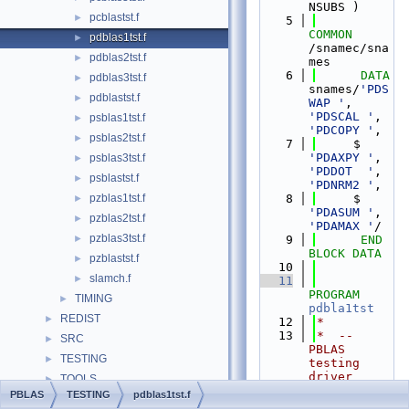
NSUBS )
pcblastst.f
►
    5
COMMON
pdblas1tst.f
►
/snamec/sna
pdblas2tst.f
►
mes
    6
DATA
pdblas3tst.f
►
snames/
'PDS
pdblastst.f
►
WAP '
, 
'PDSCAL '
, 
psblas1tst.f
►
'PDCOPY '
,
psblas2tst.f
►
    7
     $  
'PDAXPY '
, 
psblas3tst.f
►
'PDDOT  '
, 
psblastst.f
►
'PDNRM2 '
,
pzblas1tst.f
    8
     $  
►
'PDASUM '
, 
pzblas2tst.f
►
'PDAMAX '
/
pzblas3tst.f
►
    9
END 
BLOCK DATA
pzblastst.f
►
   10
slamch.f
►
   11
PROGRAM
TIMING
►
pdbla1tst
REDIST
►
   12
*
   13
*  -- 
SRC
►
PBLAS 
TESTING
►
testing 
driver 
TOOLS
►
(version 
PBLAS
TESTING
pdblas1tst.f
LICENSE
2.0.2) --