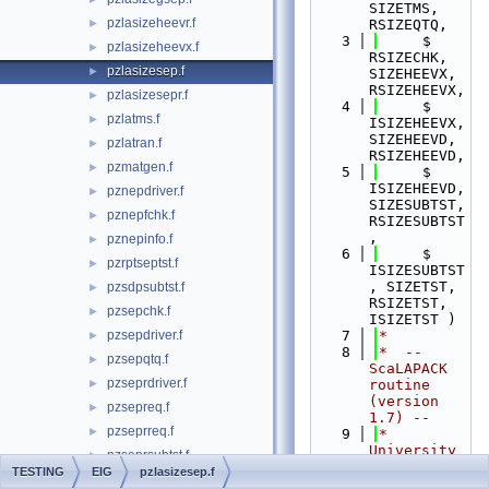
SIZETMS, 
pzlasizeheevr.f
►
RSIZEQTQ,
    3
     $                        
pzlasizeheevx.f
►
RSIZECHK, 
pzlasizesep.f
►
SIZEHEEVX, 
RSIZEHEEVX,
pzlasizesepr.f
►
    4
     $                        
pzlatms.f
►
ISIZEHEEVX, 
SIZEHEEVD, 
pzlatran.f
►
RSIZEHEEVD,
pzmatgen.f
►
    5
     $                        
ISIZEHEEVD, 
pznepdriver.f
►
SIZESUBTST, 
pznepfchk.f
►
RSIZESUBTST
,
pznepinfo.f
►
    6
     $                        
pzrptseptst.f
►
ISIZESUBTST
, SIZETST, 
pzsdpsubtst.f
►
RSIZETST, 
pzsepchk.f
►
ISIZETST )
pzsepdriver.f
    7
*
►
    8
*  -- 
pzsepqtq.f
►
ScaLAPACK 
pzseprdriver.f
►
routine 
(version 
pzsepreq.f
►
1.7) --
pzseprreq.f
►
    9
*     
University 
pzseprsubtst.f
►
of 
TESTING
EIG
pzlasizesep.f
pzseprtst.f
►
Tennessee, 