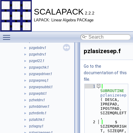
pstrddriver.f
►
pstrdinfo.f
►
SCALAPACK
2.2.2
psttrdtester.f
►
LAPACK: Linear Algebra PACKage
pzbrddriver.f
►
pzbrdinfo.f
►
Toggle main menu visibility
pzevcdriver.f
►
pzevcinfo.f
►
pzgebdrv.f
►
pzlasizesep.f
pzgehdrv.f
►
pzget22.f
►
Go to the
pzgsepchk.f
►
documentation of this
pzgsepdriver.f
►
file.
pzgsepreq.f
►
    1
pzgsepsubtst.f
►
SUBROUTINE 
pzgseptst.f
►
pzlasizesep
( DESCA, 
pzhetdrv.f
►
IPREPAD, 
pzhrddriver.f
►
IPOSTPAD, 
SIZEMQRLEFT
pzhrdinfo.f
►
,
pzlafchk.f
►
    2
     $                        
pzlagsy.f
SIZEMQRRIGH
►
T, SIZEQRF, 
pzlasizegsep.f
►