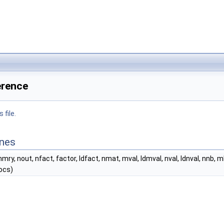
erence
 file.
ines
ry, nout, nfact, factor, ldfact, nmat, mval, ldmval, nval, ldnval, nnb, mbva
ocs)