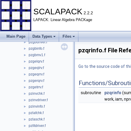
pzdbinfo.f
►
SCALAPACK
pzdblaschk.f
►
2.2.2
pzdbmv1.f
►
LAPACK: Linear Algebra PACKage
pzdtdriver.f
►
pzdtinfo.f
►
pzdtlaschk.f
►
Main Page
Data Types
Files
pzgbdriver.f
►
pzgbinfo.f
►
pzqrinfo.f File Ref
pzgbmv1.f
►
pzgelqrv.f
►
Go to the source code of this
pzgeqlrv.f
►
pzgeqrrv.f
►
pzgerqrv.f
►
Functions/Subrout
pzgetrrv.f
►
subroutine
pzqrinfo
(summ
pzinvchk.f
►
work, iam, npr
pzinvdriver.f
►
pzinvinfo.f
►
pzlafchk.f
►
pzlaschk.f
►
pzlltdriver.f
►