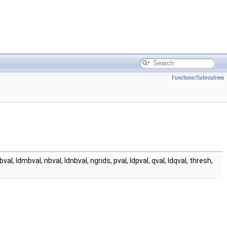
Functions/Subroutines
l, ldmbval, nbval, ldnbval, ngrids, pval, ldpval, qval, ldqval, thresh,