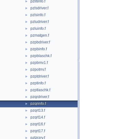
pzlltinfo.f
►
pzlsdriver.f
►
pzlsinfo.f
►
pzludriver.f
►
pzluinfo.f
►
pzmatgen.f
►
pzpbdriver.f
►
pzpbinfo.f
►
pzpblaschk.f
►
pzpbmv1.f
►
pzpotrrv.f
►
pzptdriver.f
►
pzptinfo.f
►
pzptlaschk.f
►
pzqrdriver.f
►
pzqrinfo.f
►
pzqrt13.f
►
pzqrt14.f
►
pzqrt16.f
►
pzqrt17.f
►
pztzrzrv.f
►