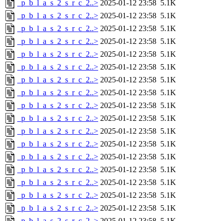
_p_b_l_a_s_2_s_r_c_2..>
2025-01-12 23:58
5.1K
_p_b_l_a_s_2_s_r_c_2..>
2025-01-12 23:58
5.1K
_p_b_l_a_s_2_s_r_c_2..>
2025-01-12 23:58
5.1K
_p_b_l_a_s_2_s_r_c_2..>
2025-01-12 23:58
5.1K
_p_b_l_a_s_2_s_r_c_2..>
2025-01-12 23:58
5.1K
_p_b_l_a_s_2_s_r_c_2..>
2025-01-12 23:58
5.1K
_p_b_l_a_s_2_s_r_c_2..>
2025-01-12 23:58
5.1K
_p_b_l_a_s_2_s_r_c_2..>
2025-01-12 23:58
5.1K
_p_b_l_a_s_2_s_r_c_2..>
2025-01-12 23:58
5.1K
_p_b_l_a_s_2_s_r_c_2..>
2025-01-12 23:58
5.1K
_p_b_l_a_s_2_s_r_c_2..>
2025-01-12 23:58
5.1K
_p_b_l_a_s_2_s_r_c_2..>
2025-01-12 23:58
5.1K
_p_b_l_a_s_2_s_r_c_2..>
2025-01-12 23:58
5.1K
_p_b_l_a_s_2_s_r_c_2..>
2025-01-12 23:58
5.1K
_p_b_l_a_s_2_s_r_c_2..>
2025-01-12 23:58
5.1K
_p_b_l_a_s_2_s_r_c_2..>
2025-01-12 23:58
5.1K
_p_b_l_a_s_2_s_r_c_2..>
2025-01-12 23:58
5.1K
_p_b_l_a_s_2_s_r_c_2..>
2025-01-12 23:58
5.1K