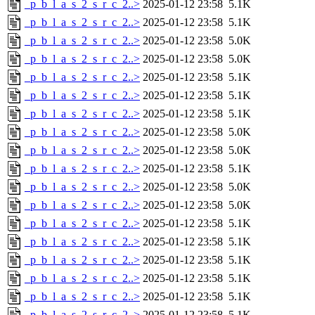
_p_b_l_a_s_2_s_r_c_2..>
2025-01-12 23:58
5.1K
_p_b_l_a_s_2_s_r_c_2..>
2025-01-12 23:58
5.1K
_p_b_l_a_s_2_s_r_c_2..>
2025-01-12 23:58
5.0K
_p_b_l_a_s_2_s_r_c_2..>
2025-01-12 23:58
5.0K
_p_b_l_a_s_2_s_r_c_2..>
2025-01-12 23:58
5.1K
_p_b_l_a_s_2_s_r_c_2..>
2025-01-12 23:58
5.1K
_p_b_l_a_s_2_s_r_c_2..>
2025-01-12 23:58
5.1K
_p_b_l_a_s_2_s_r_c_2..>
2025-01-12 23:58
5.0K
_p_b_l_a_s_2_s_r_c_2..>
2025-01-12 23:58
5.0K
_p_b_l_a_s_2_s_r_c_2..>
2025-01-12 23:58
5.1K
_p_b_l_a_s_2_s_r_c_2..>
2025-01-12 23:58
5.0K
_p_b_l_a_s_2_s_r_c_2..>
2025-01-12 23:58
5.0K
_p_b_l_a_s_2_s_r_c_2..>
2025-01-12 23:58
5.1K
_p_b_l_a_s_2_s_r_c_2..>
2025-01-12 23:58
5.1K
_p_b_l_a_s_2_s_r_c_2..>
2025-01-12 23:58
5.1K
_p_b_l_a_s_2_s_r_c_2..>
2025-01-12 23:58
5.1K
_p_b_l_a_s_2_s_r_c_2..>
2025-01-12 23:58
5.1K
_p_b_l_a_s_2_s_r_c_2..>
2025-01-12 23:58
5.1K