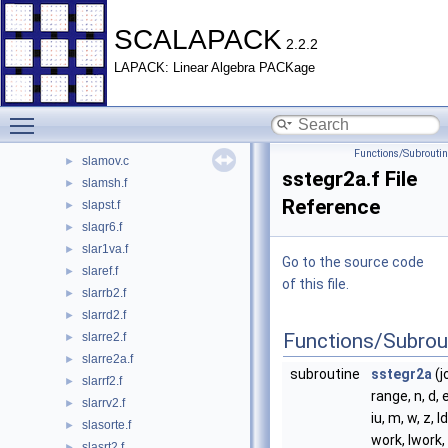
pzunmrq.f
►
pzunmrz.f
►
SCALAPACK
2.2.2
pzunmtr.f
►
LAPACK: Linear Algebra PACKage
sdbtf2.f
►
sdbtrf.f
►
Toggle main menu visibility
sdttrf.f
►
sdttrsv.f
►
Functions/Subrouti
slamov.c
►
sstegr2a.f File
slamsh.f
►
Reference
slapst.f
►
slaqr6.f
►
slar1va.f
►
Go to the source code
slaref.f
►
of this file.
slarrb2.f
►
slarrd2.f
►
Functions/Subrou
slarre2.f
►
slarre2a.f
►
subroutine
sstegr2a
(j
slarrf2.f
►
range, n, d, e,
slarrv2.f
►
iu, m, w, z, l
slasorte.f
►
work, lwork,
slasrt2.f
►