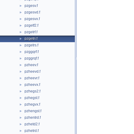
pzgesv.f
►
pzgesvd.f
►
pzgesvx.f
►
pzgetf2.f
►
pzgetrf.f
►
pzgetri.f
►
pzgetrs.f
►
pzggqrf.f
►
pzggrqf.f
►
pzheev.f
►
pzheevd.f
►
pzheevr.f
►
pzheevx.f
►
pzhegs2.f
►
pzhegst.f
►
pzhegvx.f
►
pzhengst.f
►
pzhentrd.f
►
pzhetd2.f
►
pzhetrd.f
►