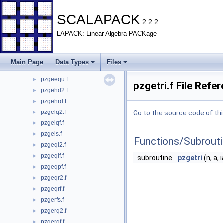
pzdttrsv.f
►
pzgbsv.f
►
SCALAPACK
2.2.2
pzgbtrf.f
►
LAPACK: Linear Algebra PACKage
pzgbtrs.f
►
pzgebd2.f
►
pzgebrd.f
►
Main Page
Data Types
Files
pzgecon.f
►
pzgeequ.f
►
pzgetri.f File Refe
pzgehd2.f
►
pzgehrd.f
►
pzgelq2.f
►
Go to the source code of this
pzgelqf.f
►
pzgels.f
►
Functions/Subrout
pzgeql2.f
►
pzgeqlf.f
►
subroutine
pzgetri
(n, a, 
pzgeqpf.f
►
pzgeqr2.f
►
pzgeqrf.f
►
pzgerfs.f
►
pzgerq2.f
►
pzgerqf.f
►