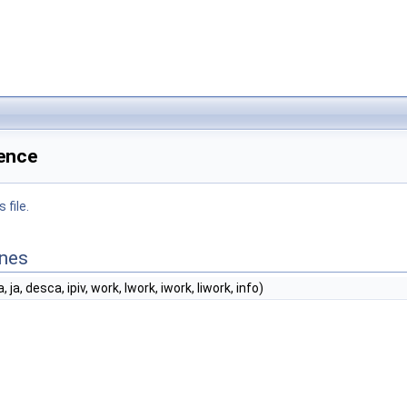
rence
 file.
ines
ia, ja, desca, ipiv, work, lwork, iwork, liwork, info)