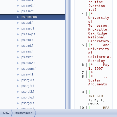
routine 
pslase2.f
►
(version 
1.7) --
pslaset.f
►
    4
*     
pslasmsub.f
►
University 
of 
pslasrt.f
►
Tennessee, 
pslassq.f
►
Knoxville, 
Oak Ridge 
pslaswp.f
►
National 
pslatra.f
►
Laboratory,
    5
*     and 
pslatrd.f
►
University 
pslatrs.f
►
of 
California, 
pslatrz.f
►
Berkeley.
pslauu2.f
►
    6
*     May 
1, 1997
pslauum.f
►
    7
*
pslawil.f
►
    8
*     .. 
psorg2l.f
Scalar 
►
Arguments 
psorg2r.f
►
..
psorgl2.f
►
    9
INTEGER
psorglq.f
►
I, K, L, 
psorgql.f
►
LWORK
   10
      REAL
psorgqr.f
►
SMLNUM
SRC
pslasmsub.f
psorgr2.f
►
   11
*     ..