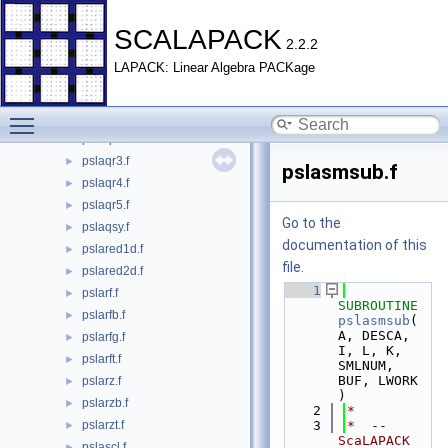
pslantr.f
►
pslapiv.f
►
SCALAPACK
2.2.2
pslapv2.f
►
LAPACK: Linear Algebra PACKage
pslaqge.f
►
pslaqr0.f
►
Toggle main menu visibility
pslaqr1.f
►
pslaqr2.f
►
pslaqr3.f
►
pslasmsub.f
pslaqr4.f
►
pslaqr5.f
►
Go to the
pslaqsy.f
►
documentation of this
pslared1d.f
►
file.
pslared2d.f
►
    1
pslarf.f
►
SUBROUTINE 
pslarfb.f
►
pslasmsub
( 
A, DESCA, 
pslarfg.f
►
I, L, K, 
pslarft.f
►
SMLNUM, 
BUF, LWORK 
pslarz.f
►
)
pslarzb.f
►
    2
*
pslarzt.f
    3
*  -- 
►
ScaLAPACK 
pslascl.f
►