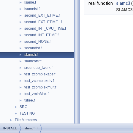
lsame.f
►
real function
slamc3
(
lsametst.f
►
SLAMC3
second_EXT_ETIME.f
►
second_EXT_ETIME_.f
►
second_INT_CPU_TIME.f
►
second_INT_ETIME.f
►
second_NONE.f
►
secondtst.f
►
slamch.f
►
slamchtst.f
►
sroundup_lwork.f
►
test_zcomplexabs.f
►
test_zcomplexdiv.f
►
test_zcomplexmult.f
►
test_zminMax.f
►
tstiee.f
►
SRC
►
TESTING
►
File Members
►
INSTALL
slamch.f