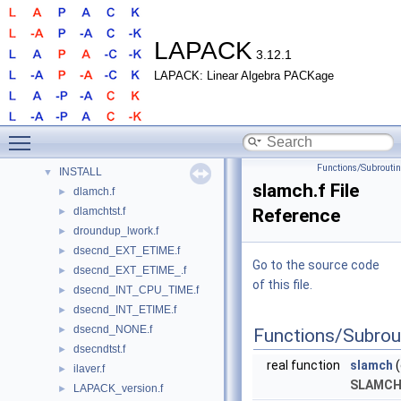
Routines
►
Modules
►
LAPACK
Data Types
3.12.1
►
Files
▼
LAPACK: Linear Algebra PACKage
File List
▼
BLAS
►
Toggle main menu visibility
CBLAS
►
DOCS
Functions/Subrouti
INSTALL
▼
slamch.f File
dlamch.f
►
dlamchtst.f
Reference
►
droundup_lwork.f
►
dsecnd_EXT_ETIME.f
►
Go to the source code
dsecnd_EXT_ETIME_.f
►
of this file.
dsecnd_INT_CPU_TIME.f
►
dsecnd_INT_ETIME.f
►
dsecnd_NONE.f
►
Functions/Subrou
dsecndtst.f
►
real function
slamch
(
ilaver.f
►
SLAMC
LAPACK_version.f
►