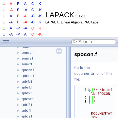
sorm2r.f
►
sormbr.f
►
sormhr.f
►
LAPACK
3.12.1
sorml2.f
►
LAPACK: Linear Algebra PACKage
sormlq.f
►
sormql.f
►
sormqr.f
►
Toggle main menu visibility
sormr2.f
►
sormr3.f
►
sormrq.f
►
spocon.f
sormrz.f
►
sormtr.f
►
Go to the
spbcon.f
►
documentation of this
spbequ.f
►
file.
spbrfs.f
►
spbstf.f
►
    1
*> \brief 
spbsv.f
►
\b SPOCON
    2
*
spbsvx.f
►
    3
*  
spbtf2.f
►
==========
= 
spbtrf.f
►
DOCUMENTAT
spbtrs.f
►
ION 