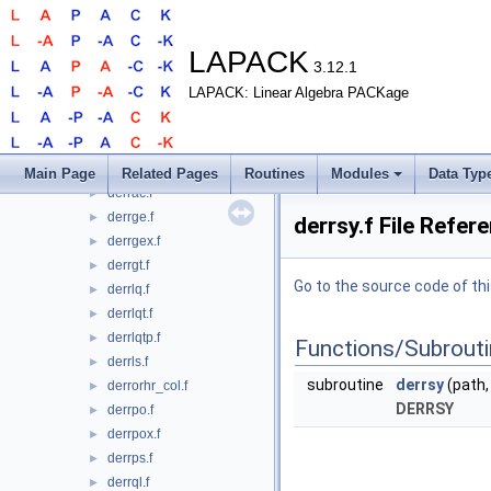
ddrvsy.f
►
ddrvsy_aa.f
►
ddrvsy_aa_2stage.f
►
LAPACK
3.12.1
ddrvsy_rk.f
►
LAPACK: Linear Algebra PACKage
ddrvsy_rook.f
►
ddrvsyx.f
►
debchvxx.f
►
derrab.f
►
Main Page
Related Pages
Routines
Modules
Data Typ
derrac.f
►
derrge.f
►
derrsy.f File Refer
derrgex.f
►
derrgt.f
►
Go to the source code of this
derrlq.f
►
derrlqt.f
►
derrlqtp.f
►
Functions/Subrout
derrls.f
►
subroutine
derrsy
(path,
derrorhr_col.f
►
DERRSY
derrpo.f
►
derrpox.f
►
derrps.f
►
derrql.f
►