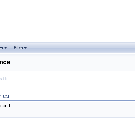
es
Files
ence
 file.
ines
 nunit)