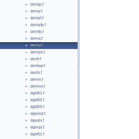
derrqp.f
►
derrqr.f
►
derrqrt.f
►
derrqrtp.f
►
derrrfp.f
►
derrrq.f
►
derrsy.f
►
derrsyx.f
►
derrtr.f
►
derrtsqr.f
►
derrtz.f
►
derrvx.f
►
derrvxx.f
►
dgbt01.f
►
dgbt02.f
►
dgbt05.f
►
dgennd.f
►
dgeqls.f
►
dgerqs.f
►
dget01.f
►