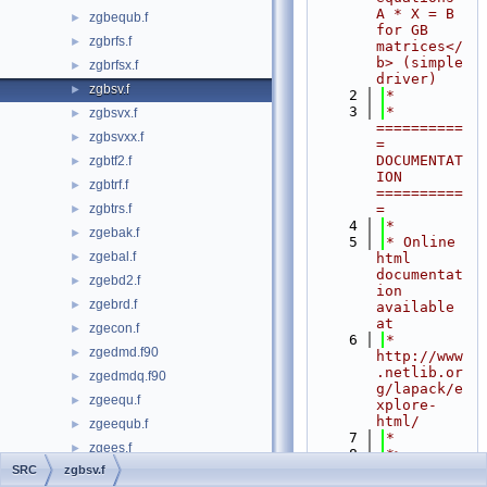
A * X = B 
zgbequb.f
►
for GB 
zgbrfs.f
►
matrices</
b> (simple 
zgbrfsx.f
►
driver)
zgbsv.f
►
    2
*
    3
*  
zgbsvx.f
►
==========
zgbsvxx.f
►
= 
DOCUMENTAT
zgbtf2.f
►
ION 
zgbtrf.f
►
==========
zgbtrs.f
=
►
    4
*
zgebak.f
►
    5
* Online 
zgebal.f
►
html 
documentat
zgebd2.f
►
ion 
zgebrd.f
►
available 
at
zgecon.f
►
    6
*            
zgedmd.f90
►
http://www
.netlib.or
zgedmdq.f90
►
g/lapack/e
zgeequ.f
►
xplore-
html/
zgeequb.f
►
    7
*
zgees.f
►
    8
*> 
Download 
SRC
zgbsv.f
zgeesx.f
►
ZGBSV + 