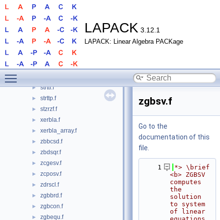
strrfs.f
►
strsen.f
►
strsna.f
►
LAPACK
3.12.1
strsyl.f
►
LAPACK: Linear Algebra PACKage
strsyl3.f
►
strti2.f
►
strtri.f
►
Toggle main menu visibility
strtrs.f
►
strttf.f
►
strttp.f
►
zgbsv.f
stzrzf.f
►
xerbla.f
►
Go to the
xerbla_array.f
►
documentation of this
zbbcsd.f
►
file.
zbdsqr.f
►
zcgesv.f
►
    1
*> \brief 
zcposv.f
►
<b> ZGBSV 
computes 
zdrscl.f
►
the 
zgbbrd.f
►
solution 
to system 
zgbcon.f
►
of linear 
zgbequ.f
►
equations 