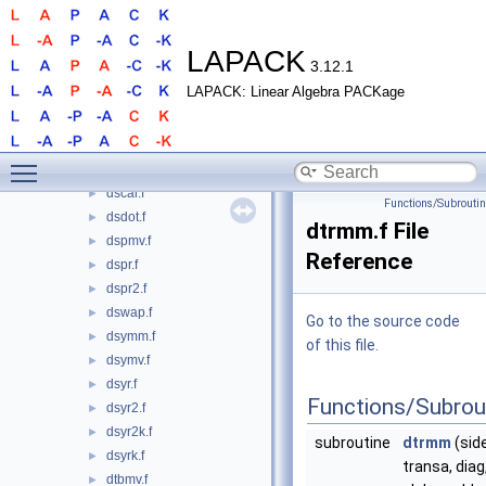
dgemv.f
►
dger.f
►
dnrm2.f90
►
LAPACK
3.12.1
drot.f
►
LAPACK: Linear Algebra PACKage
drotg.f90
►
drotm.f
►
drotmg.f
►
Toggle main menu visibility
dsbmv.f
►
dscal.f
►
Functions/Subrouti
dsdot.f
►
dtrmm.f File
dspmv.f
►
Reference
dspr.f
►
dspr2.f
►
dswap.f
►
Go to the source code
dsymm.f
►
of this file.
dsymv.f
►
dsyr.f
►
Functions/Subrou
dsyr2.f
►
dsyr2k.f
►
subroutine
dtrmm
(side
dsyrk.f
►
transa, diag,
dtbmv.f
►