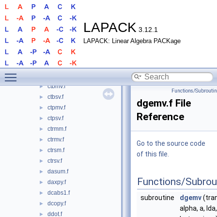
crotg.f90
►
cscal.f
►
csrot.f
►
LAPACK
3.12.1
csscal.f
►
LAPACK: Linear Algebra PACKage
cswap.f
►
csymm.f
►
csyr2k.f
►
Toggle main menu visibility
csyrk.f
►
ctbmv.f
►
Functions/Subrouti
ctbsv.f
►
dgemv.f File
ctpmv.f
►
Reference
ctpsv.f
►
ctrmm.f
►
ctrmv.f
►
Go to the source code
ctrsm.f
►
of this file.
ctrsv.f
►
dasum.f
►
Functions/Subrou
daxpy.f
►
dcabs1.f
►
subroutine
dgemv
(tran
dcopy.f
►
alpha, a, lda,
ddot.f
►