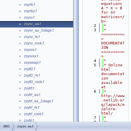
equations 
zsyrfs.f
►
A * X = B 
zsyrfsx.f
►
for SY 
matrices</
zsysv.f
►
b>
zsysv_aa.f
►
    2
*
    3
*  
zsysv_aa_2stage.f
►
==========
zsysv_rk.f
►
= 
DOCUMENTAT
zsysv_rook.f
►
ION 
zsysvx.f
►
==========
zsysvxx.f
=
►
    4
*
zsyswapr.f
►
    5
* Online 
zsytf2.f
►
html 
documentat
zsytf2_rk.f
►
ion 
zsytf2_rook.f
►
available 
at
zsytrf.f
►
    6
*            
zsytrf_aa.f
►
http://www
.netlib.or
zsytrf_aa_2stage.f
►
g/lapack/e
zsytrf_rk.f
►
xplore-
html/
zsytrf_rook.f
►
    7
*
zsytri.f
►
    8
*> 
Download 
SRC
zsysv_aa.f
zsytri2.f
►
ZSYSV_AA + 