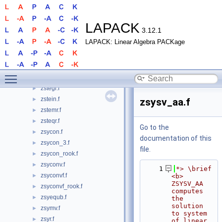
zspr.f
►
zsprfs.f
►
zspsv.f
►
LAPACK
3.12.1
zspsvx.f
►
LAPACK: Linear Algebra PACKage
zsptrf.f
►
zsptri.f
►
zsptrs.f
►
Toggle main menu visibility
zstedc.f
►
zstegr.f
►
zstein.f
►
zsysv_aa.f
zstemr.f
►
zsteqr.f
►
Go to the
zsycon.f
►
documentation of this
zsycon_3.f
►
file.
zsycon_rook.f
►
zsyconv.f
►
    1
*> \brief 
zsyconvf.f
►
<b> 
ZSYSV_AA 
zsyconvf_rook.f
►
computes 
zsyequb.f
►
the 
solution 
zsymv.f
►
to system 
zsyr.f
►
of linear 