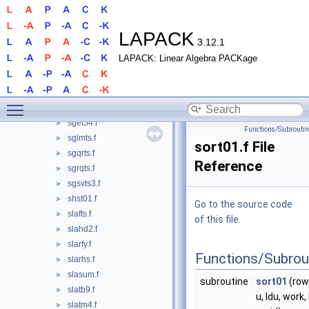
sget36.f
►
sget37.f
►
sget38.f
►
LAPACK
3.12.1
sget39.f
►
LAPACK: Linear Algebra PACKage
sget40.f
►
sget51.f
►
sget52.f
►
Toggle main menu visibility
sget53.f
►
sget54.f
►
Functions/Subrouti
sglmts.f
►
sort01.f File
sgqrts.f
►
Reference
sgrqts.f
►
sgsvts3.f
►
shst01.f
►
Go to the source code
slafts.f
►
of this file.
slahd2.f
►
slarfy.f
►
Functions/Subrou
slarhs.f
►
slasum.f
►
subroutine
sort01
(rowc
slatb9.f
►
u, ldu, work,
slatm4.f
►