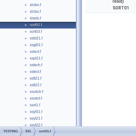
resid)
slctes.f
►
SORT01
slctsx.f
►
slsets.f
►
sort01.f
►
sort03.f
►
ssbt21.f
►
ssgt01.f
►
sslect.f
►
sspt21.f
►
sstech.f
►
sstect.f
►
sstt21.f
►
sstt22.f
►
ssvdch.f
►
ssvdct.f
►
ssxt1.f
►
ssyl01.f
►
ssyt21.f
►
ssyt22.f
►
TESTING
EIG
sort01.f
xerbla.f
►