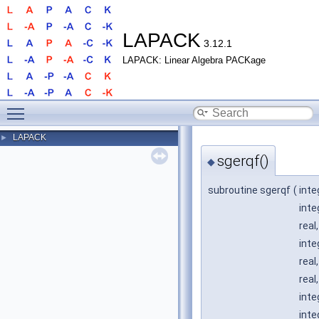
LAPACK
3.12.1
LAPACK: Linear Algebra PACKage
Toggle main menu visibility
LAPACK
►
sgerqf()
◆
subroutine sgerqf
(
inte
inte
real
inte
real
real
inte
inte