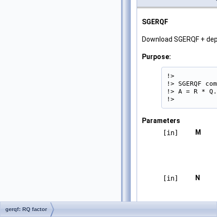
SGERQF
Download SGERQF + de
Purpose:
!>

!> SGERQF com
!> A = R * Q.

!> 
Parameters
M
[in]
N
[in]
gerqf: RQ factor