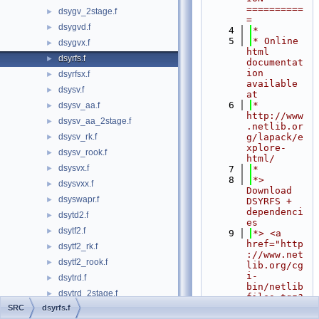
==========
dsygv_2stage.f
►
=
dsygvd.f
►
    4
*
    5
* Online 
dsygvx.f
►
html 
dsyrfs.f
►
documentat
ion 
dsyrfsx.f
►
available 
dsysv.f
►
at
    6
*            
dsysv_aa.f
►
http://www
dsysv_aa_2stage.f
►
.netlib.or
dsysv_rk.f
g/lapack/e
►
xplore-
dsysv_rook.f
►
html/
dsysvx.f
►
    7
*
    8
*> 
dsysvxx.f
►
Download 
dsyswapr.f
►
DSYRFS + 
dependenci
dsytd2.f
►
es
dsytf2.f
►
    9
*> <a 
href="http
dsytf2_rk.f
►
://www.net
dsytf2_rook.f
►
lib.org/cg
i-
dsytrd.f
►
bin/netlib
dsytrd_2stage.f
►
files.tgz?
format=tgz
SRC
dsyrfs.f
dsytrd_sb2st.F
►
&filename=