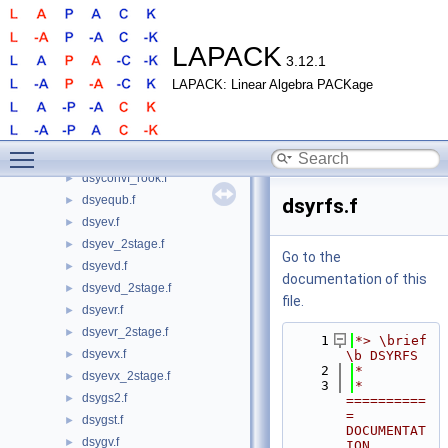
dstevd.f
►
dstevr.f
►
dstevx.f
►
LAPACK
3.12.1
dsycon.f
►
LAPACK: Linear Algebra PACKage
dsycon_3.f
►
dsycon_rook.f
►
dsyconv.f
►
Toggle main menu visibility
dsyconvf.f
►
dsyconvf_rook.f
►
dsyequb.f
►
dsyrfs.f
dsyev.f
►
dsyev_2stage.f
►
Go to the
dsyevd.f
►
documentation of this
dsyevd_2stage.f
►
file.
dsyevr.f
►
dsyevr_2stage.f
►
    1
*> \brief 
dsyevx.f
►
\b DSYRFS
    2
*
dsyevx_2stage.f
►
    3
*  
dsygs2.f
►
==========
= 
dsygst.f
►
DOCUMENTAT
dsygv.f
►
ION 