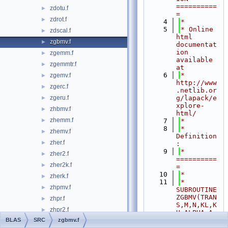
==========
zdotu.f
►
=
zdrot.f
►
    4
*
    5
* Online 
zdscal.f
►
html 
zgbmv.f
►
documentat
ion 
zgemm.f
►
available 
zgemmtr.f
►
at
    6
*            
zgemv.f
►
http://www
zgerc.f
►
.netlib.or
zgeru.f
g/lapack/e
►
xplore-
zhbmv.f
►
html/
zhemm.f
►
    7
*
    8
*  
zhemv.f
►
Definition
zher.f
►
:
    9
*  
zher2.f
►
==========
zher2k.f
►
=
   10
*
zherk.f
►
   11
*       
zhpmv.f
►
SUBROUTINE 
ZGBMV(TRAN
zhpr.f
►
S,M,N,KL,K
zhpr2.f
►
U,ALPHA,A,
LDA,X,INCX
BLAS
SRC
zgbmv.f
zrotg.f90
►
,BETA,Y,IN