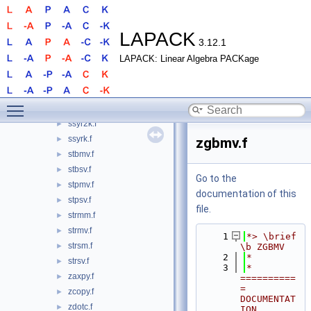
sspmv.f
►
sspr.f
►
sspr2.f
►
LAPACK
3.12.1
sswap.f
►
LAPACK: Linear Algebra PACKage
ssymm.f
►
ssymv.f
►
ssyr.f
►
Toggle main menu visibility
ssyr2.f
►
ssyr2k.f
►
ssyrk.f
►
zgbmv.f
stbmv.f
►
stbsv.f
►
Go to the
stpmv.f
►
documentation of this
stpsv.f
►
file.
strmm.f
►
strmv.f
►
    1
*> \brief 
strsm.f
►
\b ZGBMV
    2
*
strsv.f
►
    3
*  
zaxpy.f
►
==========
= 
zcopy.f
►
DOCUMENTAT
zdotc.f
►
ION 