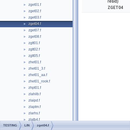
resid)
zget01.f
►
ZGET04
zget02.f
►
zget03.f
►
zget04.f
►
zget07.f
►
zget08.f
►
zgtt01.f
►
zgtt02.f
►
zgtt05.f
►
zhet01.f
►
zhet01_3.f
►
zhet01_aa.f
►
zhet01_rook.f
►
zhpt01.f
►
zlahilb.f
►
zlaipd.f
►
zlaptm.f
►
zlarhs.f
►
zlatb4.f
►
TESTING
LIN
zget04.f
zlatb5.f
►