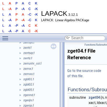
zerrql.f
►
zerrqp.f
►
zerrqr.f
►
LAPACK
3.12.1
zerrqrt.f
►
LAPACK: Linear Algebra PACKage
zerrqrtp.f
►
zerrrfp.f
►
zerrrq.f
►
Toggle main menu visibility
zerrsy.f
►
zerrsyx.f
►
Functions/Subrouti
zerrtr.f
►
zget04.f File
zerrtsqr.f
►
Reference
zerrtz.f
►
zerrunhr_col.f
►
zerrvx.f
►
Go to the source code
zerrvxx.f
►
of this file.
zgbt01.f
►
zgbt02.f
►
Functions/Subrou
zgbt05.f
►
zgennd.f
►
subroutine
zget04
(n, n
zgeqls.f
►
xact, ldxact
zgerqs.f
►