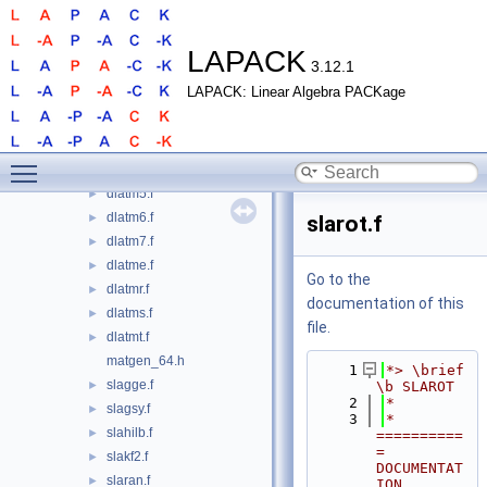
dlaran.f
►
dlarge.f
►
dlarnd.f
►
LAPACK
3.12.1
dlaror.f
►
LAPACK: Linear Algebra PACKage
dlarot.f
►
dlatm1.f
►
dlatm2.f
►
Toggle main menu visibility
dlatm3.f
►
dlatm5.f
►
dlatm6.f
►
slarot.f
dlatm7.f
►
dlatme.f
►
Go to the
dlatmr.f
►
documentation of this
dlatms.f
►
file.
dlatmt.f
►
matgen_64.h
    1
*> \brief 
slagge.f
►
\b SLAROT
    2
*
slagsy.f
►
    3
*  
slahilb.f
►
==========
= 
slakf2.f
►
DOCUMENTAT
slaran.f
►
ION 