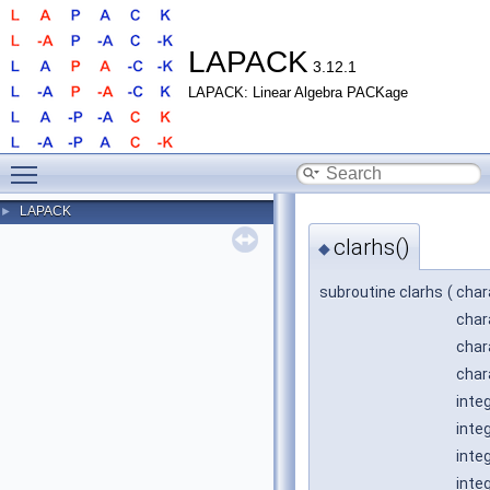
LAPACK
3.12.1
LAPACK: Linear Algebra PACKage
Toggle main menu visibility
LAPACK
►
clarhs()
◆
subroutine clarhs
(
char
char
char
char
inte
inte
inte
inte