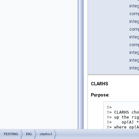
inte
comp
inte
comp
inte
comp
inte
integ
inte
CLARHS
Purpose:
!>

!> CLARHS cho
!> up the rig
!>    op(A) *
!> where op(A
!> 
TESTING
EIG
clarhs.f