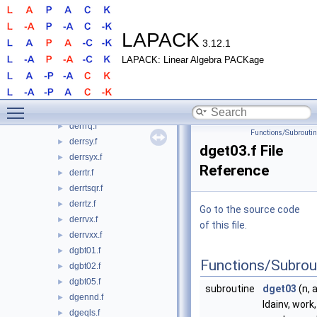
derrpox.f
►
derrps.f
►
derrql.f
►
LAPACK
3.12.1
derrqp.f
►
LAPACK: Linear Algebra PACKage
derrqr.f
►
derrqrt.f
►
derrqrtp.f
►
Toggle main menu visibility
derrrfp.f
►
derrrq.f
►
Functions/Subrouti
derrsy.f
►
dget03.f File
derrsyx.f
►
Reference
derrtr.f
►
derrtsqr.f
►
derrtz.f
►
Go to the source code
derrvx.f
►
of this file.
derrvxx.f
►
dgbt01.f
►
Functions/Subrou
dgbt02.f
►
dgbt05.f
►
subroutine
dget03
(n, a
dgennd.f
►
ldainv, work,
dgeqls.f
►