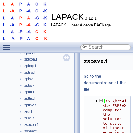
zppequ.f
►
zpprfs.f
►
zppsv.f
►
LAPACK
3.12.1
zppsvx.f
►
LAPACK: Linear Algebra PACKage
zpptrf.f
►
zpptri.f
►
zpptrs.f
►
Toggle main menu visibility
zpstf2.f
►
zpstrf.f
►
zptcon.f
►
zspsvx.f
zpteqr.f
►
zptrfs.f
►
Go to the
zptsv.f
►
documentation of this
zptsvx.f
►
file.
zpttrf.f
►
zpttrs.f
►
    1
*> \brief 
zptts2.f
►
<b> ZSPSVX 
computes 
zrot.f
►
the 
zrscl.f
►
solution 
to system 
zspcon.f
►
of linear 
zspmv.f
►
equations 