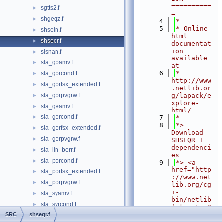
==========
sgtts2.f
►
=
shgeqz.f
►
    4
*
    5
* Online 
shsein.f
►
html 
shseqr.f
►
documentat
ion 
sisnan.f
►
available 
sla_gbamv.f
►
at
    6
*            
sla_gbrcond.f
►
http://www
sla_gbrfsx_extended.f
►
.netlib.or
sla_gbrpvgrw.f
g/lapack/e
►
xplore-
sla_geamv.f
►
html/
sla_gercond.f
►
    7
*
    8
*> 
sla_gerfsx_extended.f
►
Download 
sla_gerpvgrw.f
►
SHSEQR + 
dependenci
sla_lin_berr.f
►
es
sla_porcond.f
►
    9
*> <a 
href="http
sla_porfsx_extended.f
►
://www.net
sla_porpvgrw.f
►
lib.org/cg
i-
sla_syamv.f
►
bin/netlib
sla_syrcond.f
►
files.tgz?
format=tgz
SRC
shseqr.f
sla_syrfsx_extended.f
►
&filename=