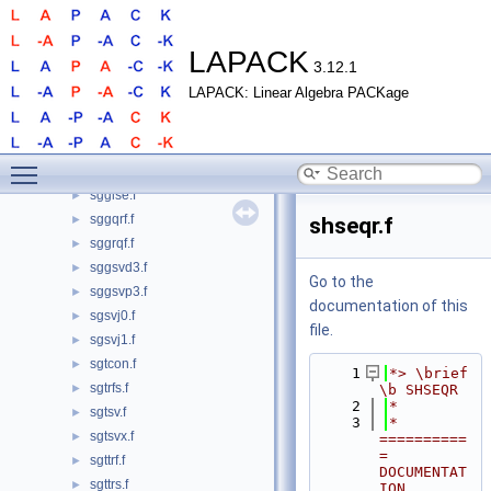
sgges3.f
►
sggesx.f
►
sggev.f
►
LAPACK
3.12.1
sggev3.f
►
LAPACK: Linear Algebra PACKage
sggevx.f
►
sggglm.f
►
sgghd3.f
►
Toggle main menu visibility
sgghrd.f
►
sgglse.f
►
sggqrf.f
►
shseqr.f
sggrqf.f
►
sggsvd3.f
►
Go to the
sggsvp3.f
►
documentation of this
sgsvj0.f
►
file.
sgsvj1.f
►
sgtcon.f
►
    1
*> \brief 
sgtrfs.f
►
\b SHSEQR
    2
*
sgtsv.f
►
    3
*  
sgtsvx.f
►
==========
= 
sgttrf.f
►
DOCUMENTAT
sgttrs.f
►
ION 