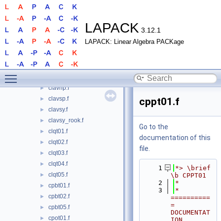
clatb5.f
►
clatsp.f
►
clatsy.f
►
LAPACK
3.12.1
clattb.f
►
LAPACK: Linear Algebra PACKage
clattp.f
►
clattr.f
►
clavhe.f
►
Toggle main menu visibility
clavhe_rook.f
►
clavhp.f
►
clavsp.f
►
cppt01.f
clavsy.f
►
clavsy_rook.f
►
Go to the
clqt01.f
►
documentation of this
clqt02.f
►
file.
clqt03.f
►
clqt04.f
►
    1
*> \brief 
clqt05.f
►
\b CPPT01
    2
*
cpbt01.f
►
    3
*  
cpbt02.f
►
==========
= 
cpbt05.f
►
DOCUMENTAT
cpot01.f
►
ION 