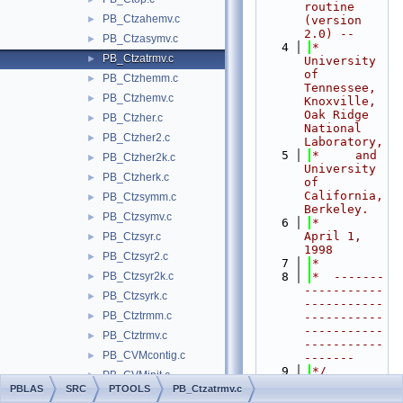
routine 
PB_Ctzahemv.c
►
(version 
2.0) --
PB_Ctzasymv.c
►
    4
*     
PB_Ctzatrmv.c
►
University 
of 
PB_Ctzhemm.c
►
Tennessee, 
PB_Ctzhemv.c
►
Knoxville, 
Oak Ridge 
PB_Ctzher.c
►
National 
PB_Ctzher2.c
►
Laboratory,
    5
*     and 
PB_Ctzher2k.c
►
University 
PB_Ctzherk.c
►
of 
California, 
PB_Ctzsymm.c
►
Berkeley.
PB_Ctzsymv.c
►
    6
*     
April 1, 
PB_Ctzsyr.c
►
1998
PB_Ctzsyr2.c
►
    7
*
PB_Ctzsyr2k.c
    8
*  -------
►
-----------
PB_Ctzsyrk.c
►
-----------
PB_Ctztrmm.c
►
-----------
-----------
PB_Ctztrmv.c
►
-----------
PB_CVMcontig.c
►
-------
    9
*/
PB_CVMinit.c
►
   10
/*
PBLAS
SRC
PTOOLS
PB_Ctzatrmv.c
PB_CVMloc.c
►
   11
*  Include 