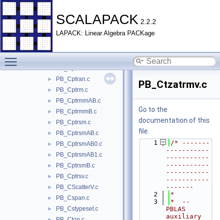
PB_Cpsyr.c
►
PB_Cpsyr2.c
►
SCALAPACK
2.2.2
PB_Cpsyr2kA.c
►
LAPACK: Linear Algebra PACKage
PB_Cpsyr2kAC.c
►
PB_CpsyrkA.c
►
Toggle main menu visibility
PB_CpsyrkAC.c
►
PB_Cptradd.c
►
PB_Cptran.c
►
PB_Ctzatrmv.c
PB_Cptrm.c
►
PB_CptrmmAB.c
►
Go to the
PB_CptrmmB.c
►
documentation of this
PB_Cptrsm.c
►
file.
PB_CptrsmAB.c
►
    1
/* -------
PB_CptrsmAB0.c
►
-----------
PB_CptrsmAB1.c
►
-----------
-----------
PB_CptrsmB.c
►
-----------
PB_Cptrsv.c
►
-----------
-------
PB_CScatterV.c
►
    2
*
PB_Cspan.c
►
    3
*  -- 
PB_Cstypeset.c
PBLAS 
►
auxiliary 
PB_Ctop.c
►