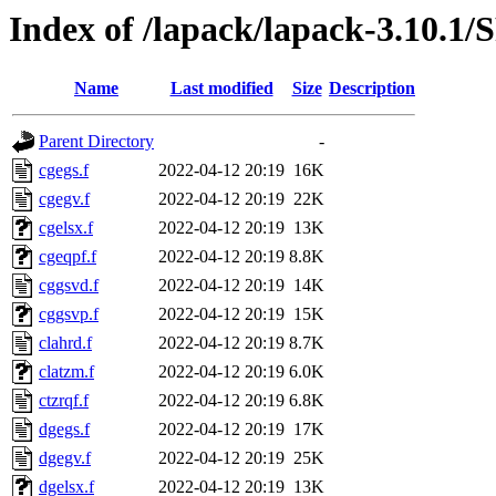
Index of /lapack/lapack-3.1
Name
Last modified
Size
Description
Parent Directory
-
cgegs.f
2022-04-12 20:19
16K
cgegv.f
2022-04-12 20:19
22K
cgelsx.f
2022-04-12 20:19
13K
cgeqpf.f
2022-04-12 20:19
8.8K
cggsvd.f
2022-04-12 20:19
14K
cggsvp.f
2022-04-12 20:19
15K
clahrd.f
2022-04-12 20:19
8.7K
clatzm.f
2022-04-12 20:19
6.0K
ctzrqf.f
2022-04-12 20:19
6.8K
dgegs.f
2022-04-12 20:19
17K
dgegv.f
2022-04-12 20:19
25K
dgelsx.f
2022-04-12 20:19
13K