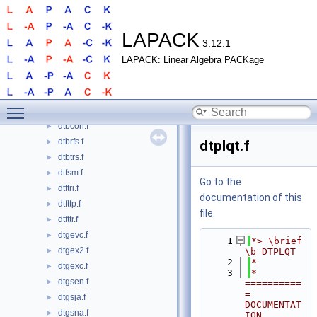
dsytri_3x.f
►
dsytri_rook.f
►
dsytrs.f
►
LAPACK
3.12.1
dsytrs2.f
►
LAPACK: Linear Algebra PACKage
dsytrs_3.f
►
dsytrs_aa.f
►
dsytrs_aa_2stage.f
►
Toggle main menu visibility
dsytrs_rook.f
►
dtbcon.f
►
dtbrfs.f
►
dtplqt.f
dtbtrs.f
►
dtfsm.f
►
Go to the
dtftri.f
►
documentation of this
dtfttp.f
►
file.
dtfttr.f
►
dtgevc.f
►
    1
*> \brief 
dtgex2.f
►
\b DTPLQT
    2
*
dtgexc.f
►
    3
*  
dtgsen.f
►
==========
= 
dtgsja.f
►
DOCUMENTAT
dtgsna.f
►
ION 