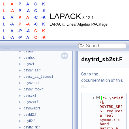
dsyevx.f
►
dsyevx_2stage.f
►
dsygs2.f
►
LAPACK
3.12.1
dsygst.f
►
LAPACK: Linear Algebra PACKage
dsygv.f
►
dsygv_2stage.f
►
dsygvd.f
►
Toggle main menu visibility
dsygvx.f
►
dsyrfs.f
►
dsyrfsx.f
►
dsytrd_sb2st.F
dsysv.f
►
dsysv_aa.f
►
Go to the
dsysv_aa_2stage.f
►
documentation of this
dsysv_rk.f
►
file.
dsysv_rook.f
►
dsysvx.f
►
    1
*> \brief 
dsysvxx.f
►
\b 
DSYTRD_SB2
dsyswapr.f
►
ST reduces 
dsytd2.f
►
a real 
symmetric 
dsytf2.f
►
band 
dsytf2_rk.f
►
matrix A 